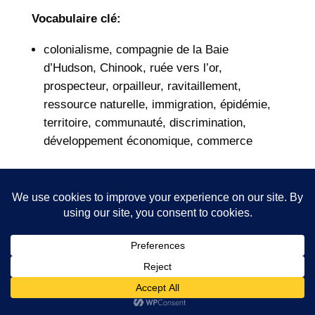
Vocabulaire clé:
colonialisme, compagnie de la Baie
d’Hudson, Chinook, ruée vers l’or,
prospecteur, orpailleur, ravitaillement,
ressource naturelle, immigration, épidémie,
territoire, communauté, discrimination,
développement économique, commerce
La visite:
Le groupe rencontre les guides au 26 Bastion
Square (entre Wharf et Langley) près du seul
arbre qui s’y trouve. Deux guides
francophones se partagent le groupe.
Les élèves sont accueillis à l’intérieur de nos
BUY TICKETS
locaux où sacs à dos peuvent y être laissés